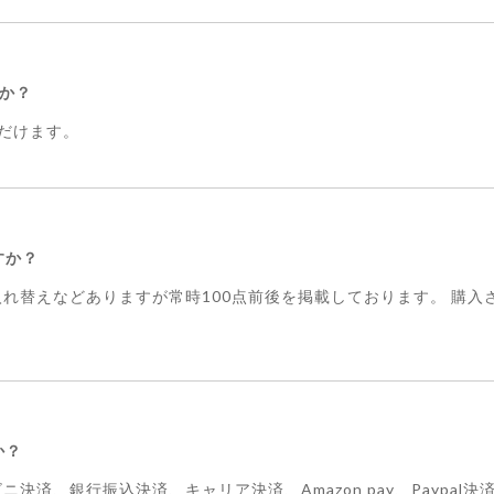
すか？
ただけます。
すか？
の入れ替えなどありますが常時100点前後を掲載しております。 購
か？
ニ決済、銀行振込決済、キャリア決済、Amazon pay、Paypa